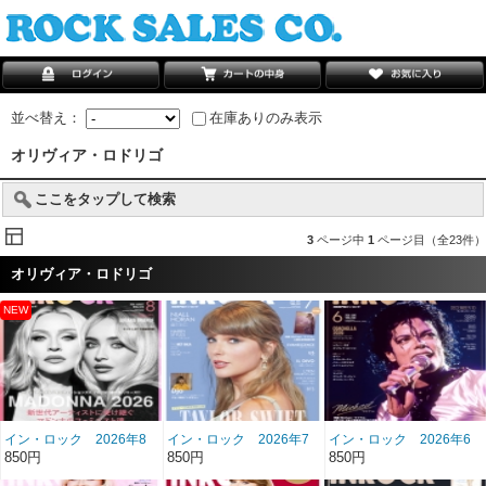
並べ替え：
在庫ありのみ表示
オリヴィア・ロドリゴ
ここをタップして検索
3
ページ中
1
ページ目（全23件）
オリヴィア・ロドリゴ
イン・ロック 2026年8
イン・ロック 2026年7
イン・ロック 2026年6
月号 雑誌/BN-512
月号 雑誌/BN-511
月号 雑誌/BN-510
850円
850円
850円