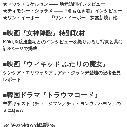
★マッツ・ミケルセン ―― 地元訪問インタビュー
★ティモシー・シャラメ ――『名もなき者』インタビュー
★ワン・イーボー ――『ワン・イーボー：探索新境』他
■映画『女神降臨』特別取材
Kōki,＆渡邊圭祐とのインタビューを撮りおろし写真と共に
計8ページで掲載
■映画『ウィキッド ふたりの魔女』
シンシア・エリヴォ＆アリアナ・グランデ登壇の記者会見
レポート
■韓国ドラマ『トラウマコード』
主要キャスト（チュ・ジフン／チュ・ヨンウ／ハヨン）の
ミニQ＆A
≪その他の掲載≫