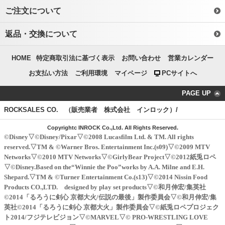
ご注文について
返品・交換について
HOME
特定商取引法に基づく表示
お問い合わせ
営業カレンダー
お支払い方法
ご利用環境
マイページ
PCサイトへ
PAGE UP
ROCKSALES CO. （販売業者 株式会社 インロック）/
Copyrightc INROCK Co.,Ltd. All Rights Reserved.
©Disney▽©Disney/Pixar▽©2008 Lucasfilm Ltd. & TM. All rights
reserved.▽TM & ©Warner Bros. Entertainment Inc.(s09)▽©2009 MTV
Networks▽©2010 MTV Networks▽©GirlyBear Project▽©2012紙兎ロペ
▽©Disney.Based on the“Winnie the Poo”works by A.A. Milne and E.H.
Shepard.▽TM & ©Turner Entertainment Co.(s13)▽©2014 Nissin Food
Products CO.,LTD. designed by play set products▽©和月伸宏/集英社
©2014「るろうに剣心 京都大火/伝説の最後」製作委員会▽©和月伸宏/集
英社©2014「るろうに剣心 京都大火」製作委員会▽©紙兎ロペプロジェク
ト2014/フジテレビジョン▽©MARVEL▽© PRO-WRESTLING LOVE