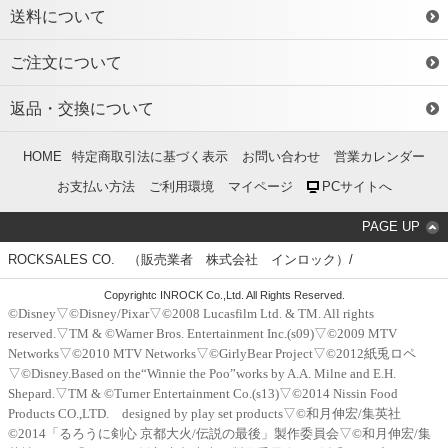
送料について
ご注文について
返品・交換について
HOME
特定商取引法に基づく表示
お問い合わせ
営業カレンダー
お支払い方法
ご利用環境
マイページ
PCサイトへ
PAGE UP
ROCKSALES CO. （販売業者 株式会社 インロック）/
Copyrightc INROCK Co.,Ltd. All Rights Reserved.
©Disney▽©Disney/Pixar▽©2008 Lucasfilm Ltd. & TM. All rights
reserved.▽TM & ©Warner Bros. Entertainment Inc.(s09)▽©2009 MTV
Networks▽©2010 MTV Networks▽©GirlyBear Project▽©2012紙兎ロペ
▽©Disney.Based on the“Winnie the Poo”works by A.A. Milne and E.H.
Shepard.▽TM & ©Turner Entertainment Co.(s13)▽©2014 Nissin Food
Products CO.,LTD. designed by play set products▽©和月伸宏/集英社
©2014「るろうに剣心 京都大火/伝説の最後」製作委員会▽©和月伸宏/集