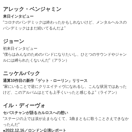
アレック・ベンジャミン
来日インタビュー
“コロナのパンデミックは終わったかもしれないけど、メンタルヘルスの
パンデミックはまだ続いてるんだよ”
ジョーン
初来日インタビュー
“僕らはみんなのためのバンドになりたいし、ひとつのサウンドやジャン
ルには縛られたくないんだ”（アラン）
ニッケルバック
通算10作目の新作「ゲット・ローリン」リリース
“家にいることで逆にクリエイティヴになれるし、こんな状況ではあった
けど、このアルバムはとても上手くいったと感じるよ”（ライアン）
イル・ディーヴォ
セバスチャンが語るカルロスへの想い
“ステージの上では涙が止まらなくて、1曲まともに歌うことさえできなか
ったんだ”
●2022.12.16／ロンドン公演レポート