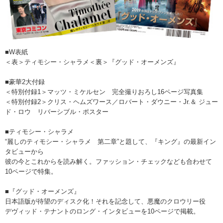
■W表紙
＜表＞ティモシー・シャラメ＜裏＞『グッド・オーメンズ』
■豪華2大付録
＜特別付録1＞マッツ・ミケルセン 完全撮りおろし16ページ写真集
＜特別付録2＞クリス・ヘムズワース／ロバート・ダウニー・Jr.＆ ジュー
ド・ロウ リバーシブル・ポスター
■ティモシー・シャラメ
“麗しのティモシー・シャラメ 第二章”と題して、『キング』の最新イン
タビューから
彼の今とこれからを読み解く。ファッション・チェックなども合わせて
10ページで特集。
■『グッド・オーメンズ』
日本語版が待望のディスク化！それを記念して、悪魔のクロウリー役
デヴィッド・テナントのロング・インタビューを10ページで掲載。