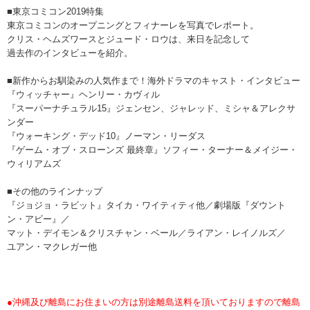
■東京コミコン2019特集
東京コミコンのオープニングとフィナーレを写真でレポート。
クリス・ヘムズワースとジュード・ロウは、来日を記念して
過去作のインタビューを紹介。
■新作からお馴染みの人気作まで！海外ドラマのキャスト・インタビュー
『ウィッチャー』ヘンリー・カヴィル
『スーパーナチュラル15』ジェンセン、ジャレッド、ミシャ＆アレクサ
ンダー
『ウォーキング・デッド10』ノーマン・リーダス
『ゲーム・オブ・スローンズ 最終章』ソフィー・ターナー＆メイジー・
ウィリアムズ
■その他のラインナップ
『ジョジョ・ラビット』タイカ・ワイティティ他／劇場版『ダウント
ン・アビー』／
マット・デイモン＆クリスチャン・ベール／ライアン・レイノルズ／
ユアン・マクレガー他
●沖縄及び離島にお住まいの方は別途離島送料を頂いておりますので離島