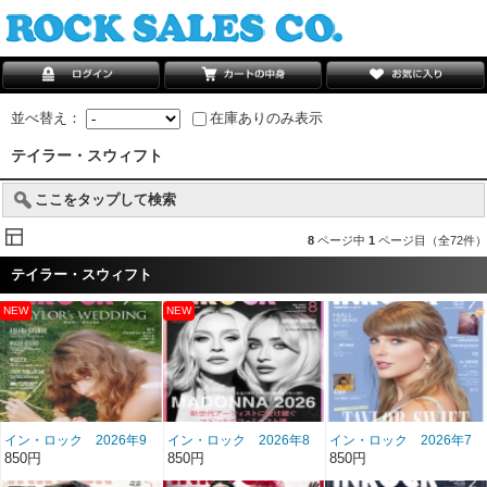
並べ替え：
在庫ありのみ表示
テイラー・スウィフト
ここをタップして検索
8
ページ中
1
ページ目（全72件）
テイラー・スウィフト
イン・ロック 2026年9
イン・ロック 2026年8
イン・ロック 2026年7
月号 雑誌/BN-513
月号 雑誌/BN-512
月号 雑誌/BN-511
850円
850円
850円