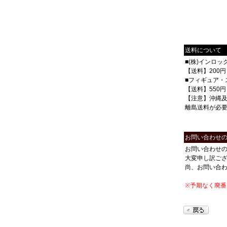
送料について
■(株)インロ
【送料】200円
■フィギュア・
【送料】550円
【注意】沖縄
離島送料が必
お問い合わせ
お問い合わせ
大変申し訳ご
尚、お問い合
※予期なく廃