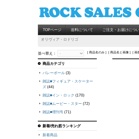
TOPページ
送料について
ご注文・お届けにつ
オリヴィア・ロドリゴ
[ 商品名のみ ] [ 商品名と画像 ] [ 画
並べ替え：
商品カテゴリ
バレーボール
(3)
雑誌■フィギュア・スケーター
ズ
(44)
雑誌■イン・ロック
(170)
雑誌■ムービー・スター
(72)
雑誌■増刊号
(71)
新着/売れ筋ランキング
新着商品