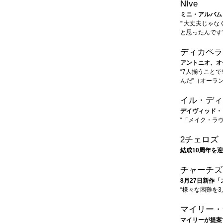
NIve
ミニ・アルバム「Br
“‘大丈夫じゃ
と思ったんです
ディカペラ
アントニオ、オ
“7人揃うこと
んだ”（オーラ
イル・ディ
デイヴィッド・
“「メイク・ラ
2チェロズ
結成10周年を
チャーチズ
8月27日新作
“様々な困難を
マイリー・
マイリーが提案