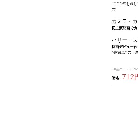
“ここ1年を通
の”
カミラ・カ
初主演映画でカ
ハリー・ス
映画デビュー作
“演技はこの一
[ 商品コード ] BN-
712
価格