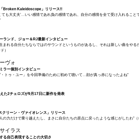
oken Kaleidoscope」リリース!!
なくても大丈夫’…いい感情であれ負の感情であれ、自分の感情を全て受け入れること
”
ーランド、ジョー＆RJ最新インタビュー
で生まれる自分たちならではのサウンドというものがあるし、それは新しい曲をやる
ンド）
ーヴォ
ミラー個別インタビュー
ヴ・トゥ・ユー」を今回準備のために初めて聴いて…顔が真っ赤になったよね”
迎えた2チェロズが9月17日に新作を発表
「スクリーン・ヴァイオレンス」リリース
3人の力だけで乗り越えたし、まさに自分たちの原点に戻ったような感じがしたわ”（
サイラス
する自己表現することの大切さ