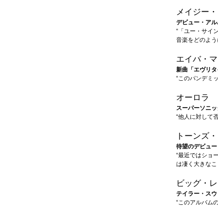
メイジー・
デビュー・アルバ
“「ユー・サイ
音楽をどのよう
エイバ・マ
新曲「エヴリタ
“このパンデミ
オーロラ
スーパーソニッ
“他人に対して
トーンズ・
待望のデビュー
“最近ではショ
は凄く大きなこ
ビッグ・レ
テイラー・スウ
“このアルバム