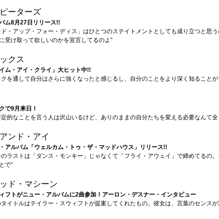
ピーターズ
ム8月27日リリース!!
ンド・アップ・フォー・ディス」はひとつのステイトメントとしても成り立つと思う
に受け取って欲しいのかを宣言してるのよ”
ックス
イム・アイ・クライ」大ヒット中!!
ックを通して自分はさらに強くなったと感じるし、自分のことをより深く知ることが
クで9月来日！
否定的なことを言う人は沢山いるけど、ありのままの自分たちを変える必要なんて全
アンド・アイ
・アルバム「ウェルカム・トゥ・ザ・マッドハウス」リリース!!
ーのラストは「ダンス・モンキー」じゃなくて「フライ・アウェイ」で締めてるの。
とで”
ッド・マシーン
ィフトがニュー・アルバムに2曲参加！アーロン・デスナー・インタビュー
のタイトルはテイラー・スウィフトが提案してくれたもの。彼女は、言葉のセンスが