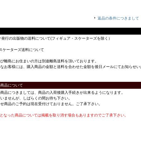
返品の条件につきまして
ック発行の出版物の送料について(フィギュア・スケーターズを除く）
スケーターズ送料について
及び離島にお住まいの方は別途離島送料を頂いております。
要なお客様には、購入商品の金額と送料を合わせた金額を後日メールにてお知らせい
の商品について
の商品につきましては、商品の入荷後購入手続きが出来るようになります。
ざいませんが、しばらくの間お待ち下さい。
わせ商品のご予約は現在受付けておりません。ご了承下さい。
番となった商品については掲載を取り消す場合もありますのでご了承下さい。