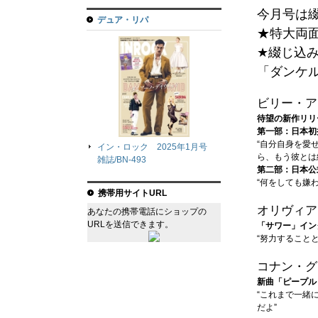
今月号は綴
デュア・リパ
★特大両
★綴じ込
「ダンケ
ビリー・ア
待望の新作リリ
第一部：日本初
“自分自身を愛
イン・ロック 2025年1月号
ら、もう彼とは
雑誌/BN-493
第二部：日本公
“何をしても嫌
携帯用サイトURL
オリヴィア
あなたの携帯電話にショップの
URLを送信できます。
「サワー」イン
“努力すること
コナン・グ
新曲「ピープル
“これまで一緒
だよ”