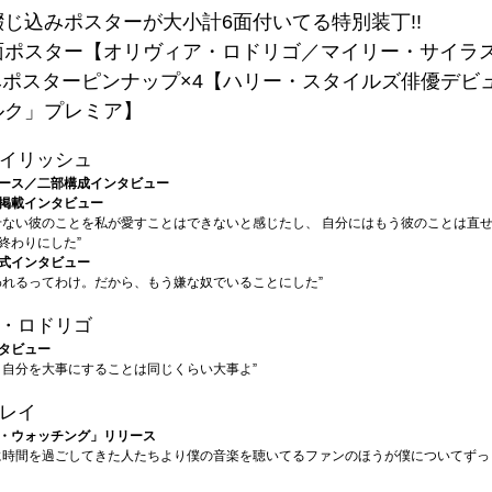
じ込みポスターが大小計6面付いてる特別装丁!!
面ポスター【オリヴィア・ロドリゴ／マイリー・サイラ
みポスターピンナップ×4【ハリー・スタイルズ俳優デビ
ルク」プレミア】
イリッシュ
ース／二部構成インタビュー
掲載インタビュー
せない彼のことを私が愛すことはできないと感じたし、 自分にはもう彼のことは直
終わりにした”
式インタビュー
われるってわけ。だから、もう嫌な奴でいることにした”
・ロドリゴ
タビュー
と自分を大事にすることは同じくらい大事よ”
レイ
・ウォッチング」リリース
に時間を過ごしてきた人たちより僕の音楽を聴いてるファンのほうが僕についてずっ