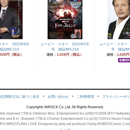
ター 2022年8月
ムービー・スター 2022年5月
ムービー・スター 2
誌/MS-219
号 雑誌/MS-218
号 雑誌/MS
,026円（税込）
価格：
1,026円（税込）
価格：
1,026
特定商取引法に基づく表示
お問い合わせ
ご利用環境
プライバシーポリ
Copyrightc INROCK Co.,Ltd. All Rights Reserved.
 rights reserved.▽TM & ©Warner Bros. Entertainment Inc.(s09)▽©2009 MTV Ne
ilne and E.H. Shepard.▽TM & ©Turner Entertainment Co.(s13)▽©2014 Nissin Fo
-WRESTLING LOVE
Designed by play set products
▽©php,ROBOT/Carino Coni 