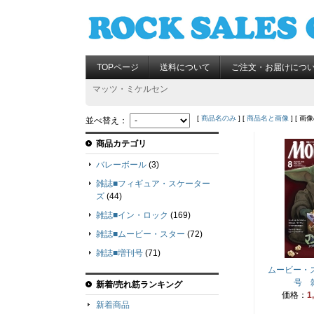
TOPページ
送料について
ご注文・お届けにつ
マッツ・ミケルセン
[
商品名のみ
] [
商品名と画像
] [ 画
並べ替え：
商品カテゴリ
バレーボール
(3)
雑誌■フィギュア・スケーター
ズ
(44)
雑誌■イン・ロック
(169)
雑誌■ムービー・スター
(72)
雑誌■増刊号
(71)
ムービー・ス
号 雑
新着/売れ筋ランキング
価格：
1
新着商品