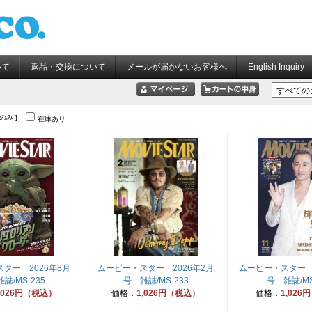
いて
返品・交換について
メールが届かないお客様へ
English Inquiry
像のみ ]
在庫あり
ター 2026年8月
ムービー・スター 2026年2月
ムービー・スター 2
誌/MS-235
号 雑誌/MS-233
号 雑誌/MS
,026円（税込）
価格：
1,026円（税込）
価格：
1,026