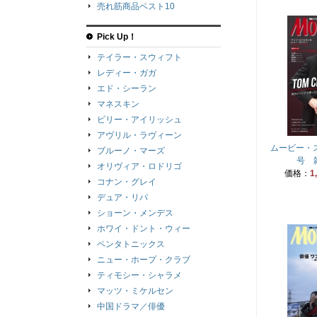
売れ筋商品ベスト10
Pick Up！
テイラー・スウィフト
レディー・ガガ
エド・シーラン
マネスキン
ビリー・アイリッシュ
アヴリル・ラヴィーン
ムービー・ス
ブルーノ・マーズ
号 雑
オリヴィア・ロドリゴ
価格：
1
コナン・グレイ
デュア・リパ
ショーン・メンデス
ホワイ・ドント・ウィー
ペンタトニックス
ニュー・ホープ・クラブ
ティモシー・シャラメ
マッツ・ミケルセン
中国ドラマ／俳優