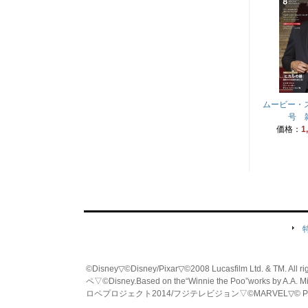
ムービー・ス
号 雑
価格：
1
©Disney▽©Disney/Pixar▽©2008 Lucasfilm Ltd. & TM. All
ペ▽©Disney.Based on the“Winnie the Poo”works by A.A. M
ロペプロジェクト2014/フジテレビジョン▽©MARVEL▽© PRO