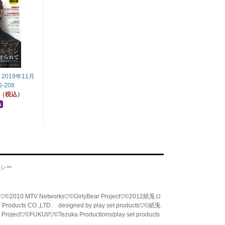
019年11月
-208
円（税込）
シー
tworks▽©2010 MTV Networks▽©GirlyBear Project▽©2012紙兎ロ
od Products CO.,LTD. designed by play set products▽©紙兎
Project▽©FUKUI/▽©Tezuka Productions/
play set products