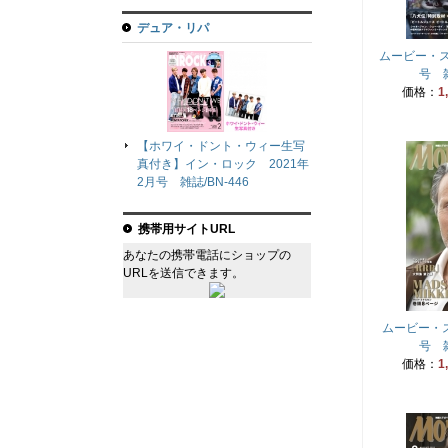
デュア・リパ
ムービー・ス
号 雑
価格：
1
【ホワイ・ドント・ウィー生写
真付き】イン・ロック 2021年
2月号 雑誌/BN-446
携帯用サイトURL
あなたの携帯電話にショップの
URLを送信できます。
ムービー・ス
号 雑
価格：
1