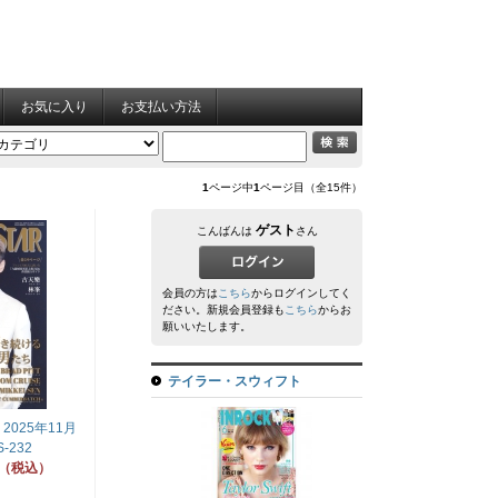
お気に入り
お支払い方法
1
ページ中
1
ページ目（全15件）
ゲスト
こんばんは
さん
会員の方は
こちら
からログインしてく
ださい。新規会員登録も
こちら
からお
願いいたします。
テイラー・スウィフト
025年11月
-232
円（税込）