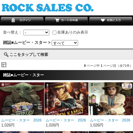
並べ替え：
在庫ありのみ表示
雑誌■ムービー・スター >
ここをタップして検索
8
ページ中
1
ページ目（全71件）
雑誌■ムービー・スター
ムービー・スター 2026
ムービー・スター 2026
ムービー・スター 2026
年8月号 雑誌/MS-235
年5月号 雑誌/MS-234
年2月号 雑誌/MS-233
1,026円
1,026円
1,026円