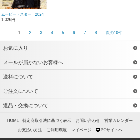
ムービー・スター 2024
年5月号 雑誌/MS-226
1,026円
1
2
3
4
5
6
7
8
次の10件
お気に入り
メールが届かないお客様へ
送料について
ご注文について
返品・交換について
HOME
特定商取引法に基づく表示
お問い合わせ
営業カレンダー
お支払い方法
ご利用環境
マイページ
PCサイトへ