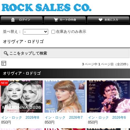
並べ替え：
在庫ありのみ表示
オリヴィア・ロドリゴ
ここをタップして検索
3
ページ中
1
ページ目（全23件）
オリヴィア・ロドリゴ
イン・ロック 2026年8
イン・ロック 2026年7
イン・ロック 2026年6
月号 雑誌/BN-512
月号 雑誌/BN-511
月号 雑誌/BN-510
850円
850円
850円