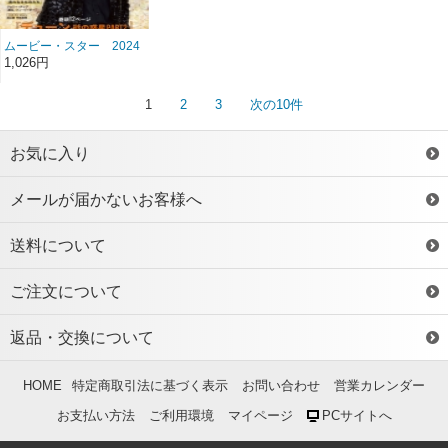
ムービー・スター 2024
年5月号 雑誌/MS-226
1,026円
1
2
3
次の10件
お気に入り
メールが届かないお客様へ
送料について
ご注文について
返品・交換について
HOME
特定商取引法に基づく表示
お問い合わせ
営業カレンダー
お支払い方法
ご利用環境
マイページ
PCサイトへ