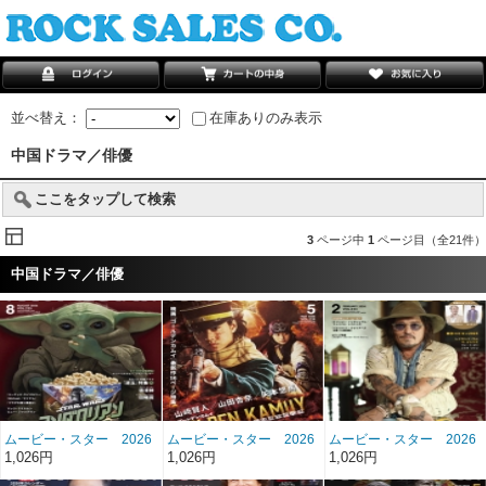
並べ替え：
在庫ありのみ表示
中国ドラマ／俳優
ここをタップして検索
3
ページ中
1
ページ目（全21件）
中国ドラマ／俳優
ムービー・スター 2026
ムービー・スター 2026
ムービー・スター 2026
年8月号 雑誌/MS-235
年5月号 雑誌/MS-234
年2月号 雑誌/MS-233
1,026円
1,026円
1,026円