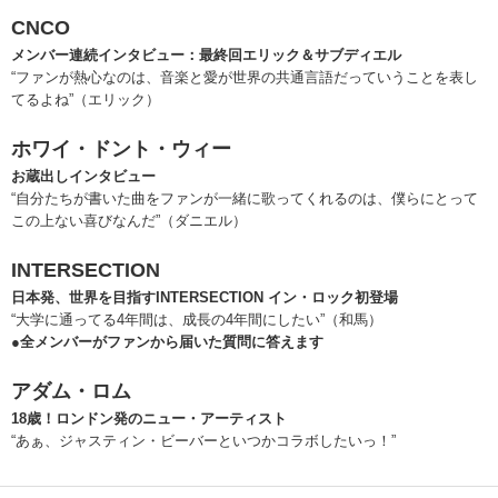
CNCO
メンバー連続インタビュー：最終回エリック＆サブディエル
“ファンが熱心なのは、音楽と愛が世界の共通言語だっていうことを表し
てるよね”（エリック）
ホワイ・ドント・ウィー
お蔵出しインタビュー
“自分たちが書いた曲をファンが一緒に歌ってくれるのは、僕らにとって
この上ない喜びなんだ”（ダニエル）
INTERSECTION
日本発、世界を目指すINTERSECTION イン・ロック初登場
“大学に通ってる4年間は、成長の4年間にしたい”（和馬）
●全メンバーがファンから届いた質問に答えます
アダム・ロム
18歳！ロンドン発のニュー・アーティスト
“あぁ、ジャスティン・ビーバーといつかコラボしたいっ！”