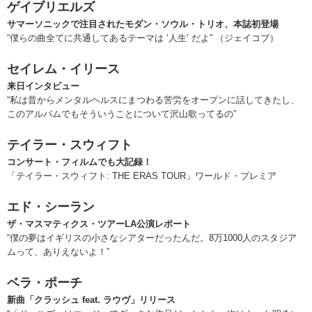
ゲイブリエルズ
サマーソニックで注目されたモダン・ソウル・トリオ、本誌初登場
“僕らの曲全てに共通してあるテーマは ‘人生’ だよ” （ジェイコブ）
セイレム・イリース
来日インタビュー
“私は昔からメンタルヘルスにまつわる苦労をオープンに話してきたし、
このアルバムでもそういうことについて沢山歌ってるの”
テイラー・スウィフト
コンサート・フィルムでも大記録！
「テイラー・スウィフト: THE ERAS TOUR」ワールド・プレミア
エド・シーラン
ザ・マスマティクス・ツアーLA公演レポート
“僕の夢はイギリスの小さなシアターだったんだ。8万1000人のスタジア
ムって、ありえないよ！”
ベラ・ポーチ
新曲「クラッシュ feat. ラウヴ」リリース