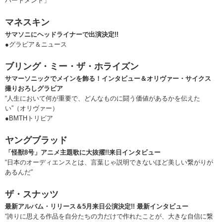
パートメント」
マネスキン
サマソニにヘッドライナーで出演決定!!
●グラビア＆ニュース
ブリング・ミー・ザ・ホライズン
サマーソニックでメインを飾る！インタビュー＆オリヴァー・サイクス
撮りおろしグラビア
“人生において何が重要で、どんなものに闘う価値があるかを伝えた
い”（オリヴァー）
●BMTHトリビア
ヤングブラッド
「怪獣8号」アニメ主題歌に大抜擢!!来日インタビュー
“日本のオーディエンスとは、言葉じゃ説明できないほど美しい繋がりが
あるんだ”
ザ・スナッツ
最新アルバム・リリース＆5月来日公演決定!! 最新インタビュー
“誇りに思える作品を自分たちの力だけで作れたことが、大きな自信に繋