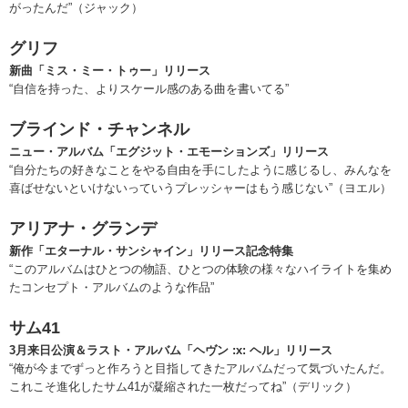
がったんだ”（ジャック）
グリフ
新曲「ミス・ミー・トゥー」リリース
“自信を持った、よりスケール感のある曲を書いてる”
ブラインド・チャンネル
ニュー・アルバム「エグジット・エモーションズ」リリース
“自分たちの好きなことをやる自由を手にしたように感じるし、みんなを
喜ばせないといけないっていうプレッシャーはもう感じない”（ヨエル）
アリアナ・グランデ
新作「エターナル・サンシャイン」リリース記念特集
“このアルバムはひとつの物語、ひとつの体験の様々なハイライトを集め
たコンセプト・アルバムのような作品”
サム41
3月来日公演＆ラスト・アルバム「ヘヴン :x: ヘル」リリース
“俺が今までずっと作ろうと目指してきたアルバムだって気づいたんだ。
これこそ進化したサム41が凝縮された一枚だってね”（デリック）