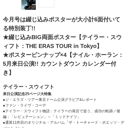
今月号は綴じ込みポスターが大小計6面付いて
る特別装丁!!
★綴じ込みBIG両面ポスター【テイラー・スウ
ィフト：THE ERAS TOUR in Tokyo】
★ポスターピンナップ×4【ナイル・ホーラン：
5月来日公演!! カウントダウン カレンダー付
き】
テイラー・スウィフト
来日公演記念25ページ大特集
●ジ・エラズ・ツアー東京ドーム公演グラビア&レポート
●ファン・ライヴ・コーデ
●テイラー・スウィフト物語：テイラーの発言で追う、成功の軌跡／後
編：「レピュテーション」～「ミッドナイツ」
●通算11作目のオリジナル・アルバム「ザ・トーチャード・ポエッツ・デ