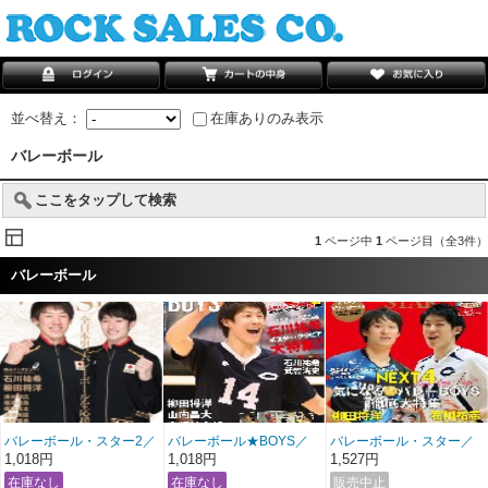
並べ替え：
在庫ありのみ表示
バレーボール
ここをタップして検索
1
ページ中
1
ページ目（全3件）
バレーボール
バレーボール・スター2／
バレーボール★BOYS／
バレーボール・スター／
Volleyball Star 2
Volleyball★BOYS
Volleyball Star
1,018円
1,018円
1,527円