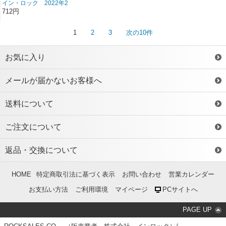
イン・ロック 2022年2
月号 雑誌/BN-458
712円
1
2
3
次の10件
お気に入り
メールが届かないお客様へ
送料について
ご注文について
返品・交換について
HOME
特定商取引法に基づく表示
お問い合わせ
営業カレンダー
お支払い方法
ご利用環境
マイページ
PCサイトへ
PAGE UP