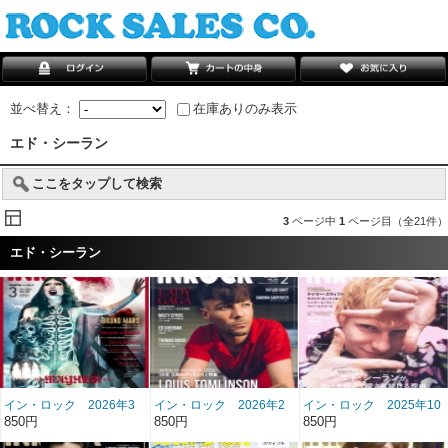
並べ替え：
在庫ありのみ表示
エド・シーラン
ここをタップして検索
3
ページ中
1
ページ目（全21件）
エド・シーラン
イン・ロック 2026年3
イン・ロック 2026年2
イン・ロック 2025年10
月号 雑誌/BN-507
月号 雑誌/BN-506
月号 雑誌/BN-502
850円
850円
850円